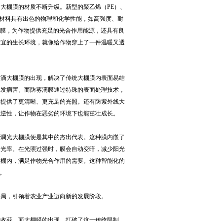
大棚膜的材质不断升级。新型的聚乙烯（PE）、
这些材料具有出色的物理和化学性能，如高强度、耐
薄膜，为作物提供充足的光合作用能源，还具有良
适宜的生长环境，就像给作物穿上了一件温暖又透
雾滴大棚膜的出现，解决了传统大棚膜内表面易结
引发病害。而防雾滴膜通过特殊的表面处理技术，
物提供了更清晰、更充足的光照。还有防紫外线大
抗逆性，让作物在恶劣的环境下也能茁壮成长。
能调光大棚膜便是其中的杰出代表。这种膜内嵌了
透光率。在光照过强时，膜会自动变暗，减少阳光
入棚内，满足作物光合作用的需要。这种智能化的
。
格局，引领着农业产业迈向新的发展阶段。
和收获。而大棚膜的出现，打破了这一传统限制。