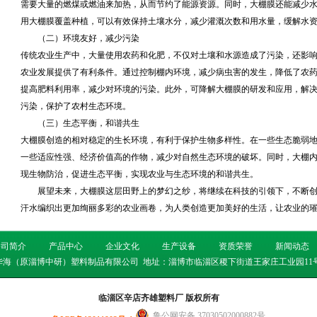
需要大量的燃煤或燃油来加热，从而节约了能源资源。同时，大棚膜还能减少
用大棚膜覆盖种植，可以有效保持土壤水分，减少灌溉次数和用水量，缓解水
（二）环境友好，减少污染
传统农业生产中，大量使用农药和化肥，不仅对土壤和水源造成了污染，还影
农业发展提供了有利条件。通过控制棚内环境，减少病虫害的发生，降低了农
提高肥料利用率，减少对环境的污染。此外，可降解大棚膜的研发和应用，解
污染，保护了农村生态环境。
（三）生态平衡，和谐共生
大棚膜创造的相对稳定的生长环境，有利于保护生物多样性。在一些生态脆弱
一些适应性强、经济价值高的作物，减少对自然生态环境的破坏。同时，大棚
现生物防治，促进生态平衡，实现农业与生态环境的和谐共生。
展望未来，大棚膜这层田野上的梦幻之纱，将继续在科技的引领下，不断
汗水编织出更加绚丽多彩的农业画卷，为人类创造更加美好的生活，让农业的
公司简介
产品中心
企业文化
生产设备
资质荣誉
新闻动态
华海（原淄博中研）塑料制品有限公司 地址：
淄博市临淄区稷下街道王家庄工业园11
临淄区辛店齐雄塑料厂 版权所有
鲁公网安备 37030502000882号