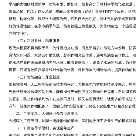
早期的大棚膜材质简单，功能有限。而如今，随着高分子材料科学的飞速发展，
聚氯乙烯（PVC）以及乙烯 - 醋酸乙烯共聚物（EVA）等材料被广泛应用。
撕裂、抗老化等。以EVA大棚膜为例，它不仅透光性好，能让充足的阳光穿透
好的保温性能，在寒冷的季节里，能有效阻止热量散失，为作物创造一个温暖
光的“外衣”。
（二）功能多样，精准服务
现代大棚膜不再局限于单一的保温透光功能，而是朝着多功能化方向发展。防
露滴水的问题。水滴会折射光线，影响作物光合作用，还可能滴落在作物上，
使水汽在膜内表面形成均匀的水膜，顺着膜壁流下，避免了水滴的形成，为作
棚膜，它能有效阻挡紫外线对作物的伤害，保护作物的细胞结构，提高作物的
（三）智能融合，开启新篇
随着物联网、人工智能等前沿技术的兴起，大棚膜也与智能科技深度融合。智
光敏传感器和智能控制系统，能根据外界光照强度和作物生长需求，自动调节
的直射，防止作物被灼伤；在光照不足时，膜又会变得透明，让更多的阳光进
调节，就像为作物配备了一位贴心的“光照管家”，实现了农业生产的精准化管理
二、产业变革：大棚膜引领农业新潮流
大棚膜的广泛应用，如同一场静悄悄的革命，深刻地改变了农业生产的模式和
（一）突破季节限制，实现全年生产
在过去，农业生产受季节和气候的制约极大，许多作物只能在特定的季节种植