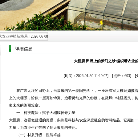
代农业种植新格局.
[2026-06-08]
施的智慧蜕变
[2026-05-30]
详细信息
绿色可持续新未来.
[2026-07-25]
大棚膜 田野上的梦幻之纱 编织着农业
可持续发展膜范
[2026-07-15]
展注入创新膜力
[2026-06-28]
[时间：2026-01-30 11:19:07] [点击：693
在广袤无垠的田野上，当晨曦的第一缕阳光洒下，一座座温室大棚宛如披
上的大棚膜，恰似一层薄如蝉翼、透着灵动光泽的纱幔，在微风中轻轻摇曳，
璨未来的绚丽篇章。
一、科技魔法：赋予大棚膜神奇力量
大棚膜
，这看似普通的薄膜，实则是科技与农业深度融合的智慧结晶。它宛如
力量，为农业生产带来了翻天覆地的变化。
（一）材质升级，性能卓越