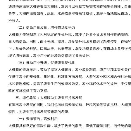
通过搭建温室大棚并覆盖大棚膜，农民可以根据市场需求和作物生长特性，自
冬季，大棚内温暖如春，蔬菜、水果依然能够茁壮成长，源源不断地供应市场，
济收入。
（二）提高产量质量，增强市场竞争力
大棚膜为作物创造了相对稳定的生长环境，减少了外界不良因素对作物的影响
量大幅提高。同时，由于光照、温度、湿度等环境因素得到了精准控制，作物
下，草莓色泽鲜艳、口感甜美、营养丰富，深受消费者喜爱，在市场上具有很
现了增收致富，农业产业的经济效益得到了显著提升。
（三）推动产业升级，促进农业现代化
大棚膜的普及应用，带动了温室大棚建设、农业装备制造、农产品加工等相关
促进了农业向规模化、集约化、标准化方向发展。大型的农业园区和合作社纷
术和管理模式，提高了农业生产的效率和效益。农业现代化水平的提升，不仅
略的实施提供了有力支撑。
三、绿色希望：大棚膜助力农业可持续发展
在追求农业发展的同时，我们也面临着资源短缺、环境污染等诸多挑战。大棚
特性，为农业可持续发展带来新的希望。
（一）资源节约，高效利用
大棚膜具有良好的保温性能，减少了热量的散失，降低了能源消耗。与传统的