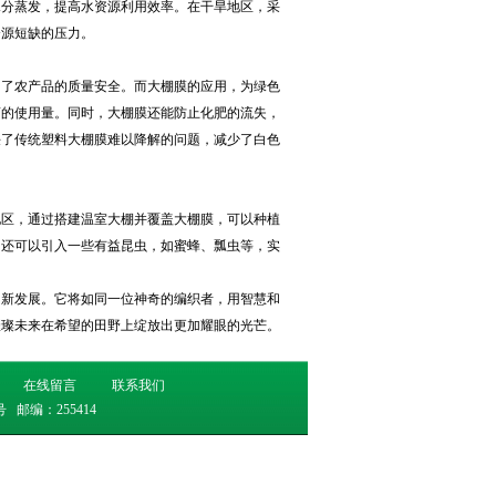
水分蒸发，提高水资源利用效率。在干旱地区，采
资源短缺的压力。
响了农产品的质量安全。而大棚膜的应用，为绿色
药的使用量。同时，大棚膜还能防止化肥的流失，
决了传统塑料大棚膜难以降解的问题，减少了白色
地区，通过搭建温室大棚并覆盖大棚膜，可以种植
内还可以引入一些有益昆虫，如蜜蜂、瓢虫等，实
创新发展。它将如同一位神奇的编织者，用智慧和
璀璨未来在希望的田野上绽放出更加耀眼的光芒。
在线留言
联系我们
号
邮编：255414