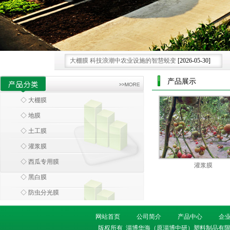
大棚膜 科技浪潮中农业设施的智慧蜕变
[2026-05-30]
环保大棚膜 引领农业走向绿色可持续新未来.
[2026-07-25]
产品展示
大棚膜 绿色革命下的农业可持续发展膜范
[2026-07-15]
◇ 大棚膜
科技领航 大棚膜为农业发展注入创新膜力
[2026-06-28]
◇ 地膜
借科技之力 大棚膜重塑现代农业种植新格局.
[2026-06-08]
◇ 土工膜
◇ 灌浆膜
◇ 西瓜专用膜
灌浆膜
◇ 黑白膜
◇ 防虫分光膜
网站首页
公司简介
产品中心
企
版权所有
淄博华海（原淄博中研）塑料制品有限