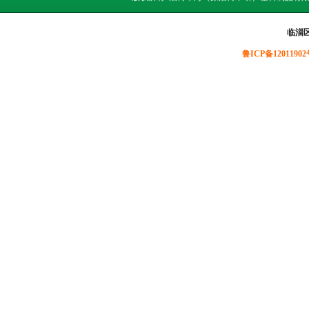
临淄
鲁ICP备12011902