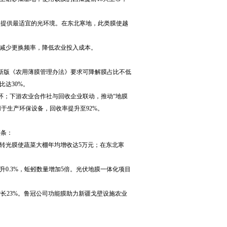
物提供最适宜的光环境。在东北寒地，此类膜使越
，减少更换频率，降低农业投入成本。
；新版《农用薄膜管理办法》要求可降解膜占比不低
比达30%。
闭环；下游农业合作社与回收企业联动，推动“地膜
于生产环保设备，回收率提升至92%。
链条：
挤转光膜使蔬菜大棚年均增收达5万元；在东北寒
0.3%，蚯蚓数量增加5倍。光伏地膜一体化项目
增长23%。鲁冠公司功能膜助力新疆戈壁设施农业