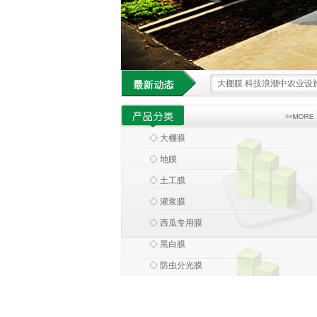
大棚膜 科技浪潮中农业设
环保大棚膜 引领农业走向
大棚膜 绿色革命下的农业
◇ 大棚膜
科技领航 大棚膜为农业发
◇ 地膜
借科技之力 大棚膜重塑现
◇ 土工膜
◇ 灌浆膜
◇ 西瓜专用膜
◇ 黑白膜
◇ 防虫分光膜