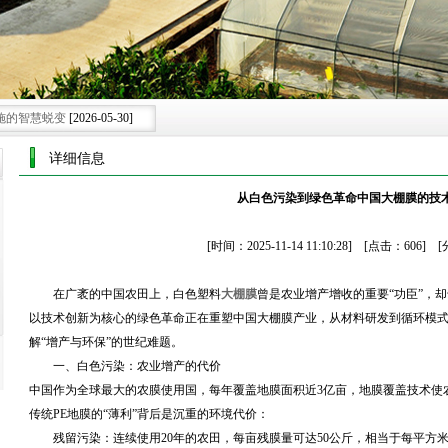
施的智慧蜕变
[2026-05-30]
绿色可持续新未来.
[2026-07-25]
详细信息
可持续发展膜范
[2026-07-15]
从白色污染到绿色革命中国大棚膜的技
展注入创新膜力
[2026-06-28]
代农业种植新格局.
[2026-06-08]
[时间：2025-11-14 11:10:28] [点击：606
在广袤的中国农田上，白色塑料
大棚膜
曾是农业增产增收的重要“功臣”，
以技术创新为核心的绿色革命正在重塑中国大棚膜产业，从材料研发到循环模
解“增产与环保”的世纪难题。
一、白色污染：农业增产的代价
中国作为全球最大的农膜使用国，每年覆盖地膜面积近3亿亩，地膜覆盖技术使
传统PE地膜的“薄利”背后是沉重的环境代价：
残留污染：连续使用20年的农田，每亩残膜量可达50公斤，相当于每平方