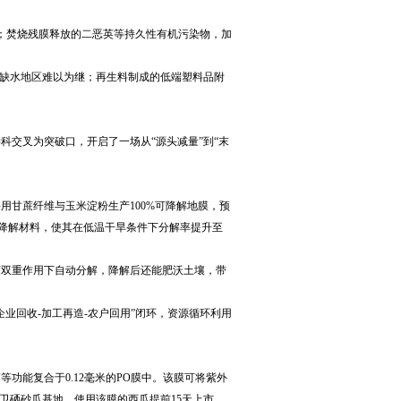
%；焚烧残膜释放的二恶英等持久性有机污染物，加
等缺水地区难以为继；再生料制成的低端塑料品附
交叉为突破口，开启了一场从“源头减量”到“末
用甘蔗纤维与玉米淀粉生产100%可降解地膜，预
A等可降解材料，使其在低温干旱条件下分解率提升至
度双重作用下自动分解，降解后还能肥沃土壤，带
业回收-加工再造-农户回用”闭环，资源循环利用
功能复合于0.12毫米的PO膜中。该膜可将紫外
卫硒砂瓜基地，使用该膜的西瓜提前15天上市，