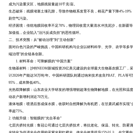
成为污染重灾区，地膜残留量超10千克/亩。
生态破坏：残膜堵塞土壤孔隙，导致作物根系发育不良，棉花产量下降4%-19
剧空气污染。
经济困境：传统地膜回收率不足70%，物理回收需大量清水冲洗泥沙，在新疆
加值低，企业陷入“治污反成负担”的恶性循环。
二、技术突围：从“被动治理”到“主动创新”
面对白色污染的严峻挑战，中国科研机构与企业以材料科学、光学、农学等多学科
端治理”的全链条创新。
1. 材料革命：可降解膜的“中国方案”
生物基材料：沙特NEOM新城投资20亿美元建设的全球最大生物基农膜工厂，采
计2026年产能达50万吨/年。中国科研团队则通过纳米技术改良PBAT、PL
95%，成本降低40%。
光热双降解膜：山东农业大学研发的增强增韧超薄生物降解地膜，在光照和温
动农户新增利润近70万元。
液体地膜：喷洒后形成保水膜，收获时自然降解为有机肥，在甘肃武威市实现“企
率超75%。
2. 功能升级：智能膜的“光合革命”
七层共挤转光膜：鲁冠公司通过七层共挤技术，将抗老化、保温、转光、防雾滴等
光转化为促进光合作用的蓝紫光和红橙光，使光合效率提升15%以上。在宁夏中