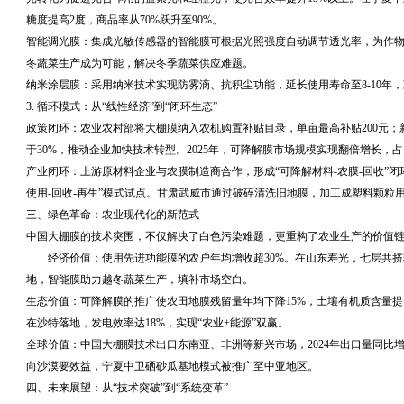
糖度提高2度，商品率从70%跃升至90%。
智能调光膜：集成光敏传感器的智能膜可根据光照强度自动调节透光率，为作
冬蔬菜生产成为可能，解决冬季蔬菜供应难题。
纳米涂层膜：采用纳米技术实现防雾滴、抗积尘功能，延长使用寿命至8-10年
3. 循环模式：从“线性经济”到“闭环生态”
政策闭环：农业农村部将大棚膜纳入农机购置补贴目录，单亩最高补贴200元
于30%，推动企业加快技术转型。2025年，可降解膜市场规模实现翻倍增长，占
产业闭环：上游原材料企业与农膜制造商合作，形成“可降解材料-农膜-回收”
使用-回收-再生”模式试点。甘肃武威市通过破碎清洗旧地膜，加工成塑料颗粒用
三、绿色革命：农业现代化的新范式
中国大棚膜的技术突围，不仅解决了白色污染难题，更重构了农业生产的价值
经济价值：使用先进功能膜的农户年均增收超30%。在山东寿光，七层共
地，智能膜助力越冬蔬菜生产，填补市场空白。
生态价值：可降解膜的推广使农田地膜残留量年均下降15%，土壤有机质含量提升
在沙特落地，发电效率达18%，实现“农业+能源”双赢。
全球价值：中国大棚膜技术出口东南亚、非洲等新兴市场，2024年出口量同比
向沙漠要效益，宁夏中卫硒砂瓜基地模式被推广至中亚地区。
四、未来展望：从“技术突破”到“系统变革”