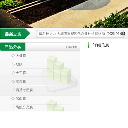
借科技之力 大棚膜重塑现代农业种植新格局.
[2026-06-08]
大棚膜 科技浪潮中农业设施的智慧蜕变
[2026-05-30]
详细信息
环保大棚膜 引领农业走向绿色可持续新未来.
[2026-07-25]
◇ 大棚膜
大棚膜 绿色革命下的农业可持续发展膜范
[2026-07-15]
◇ 地膜
科技领航 大棚膜为农业发展注入创新膜力
[2026-06-28]
◇ 土工膜
◇ 灌浆膜
◇ 西瓜专用膜
◇ 黑白膜
◇ 防虫分光膜