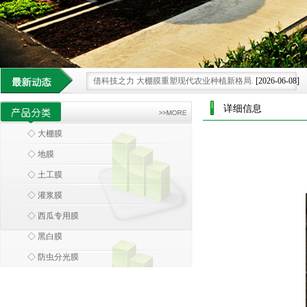
借科技之力 大棚膜重塑现代农业种植新格局.
[2026-06-08]
大棚膜 科技浪潮中农业设施的智慧蜕变
[2026-05-30]
详细信息
环保大棚膜 引领农业走向绿色可持续新未来.
[2026-07-25]
◇ 大棚膜
大棚膜 绿色革命下的农业可持续发展膜范
[2026-07-15]
◇ 地膜
科技领航 大棚膜为农业发展注入创新膜力
[2026-06-28]
◇ 土工膜
◇ 灌浆膜
◇ 西瓜专用膜
◇ 黑白膜
◇ 防虫分光膜