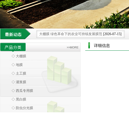
大棚膜 绿色革命下的农业可持续发展膜范
[2026-07-15]
科技领航 大棚膜为农业发展注入创新膜力
[2026-06-28]
详细信息
借科技之力 大棚膜重塑现代农业种植新格局.
[2026-06-08]
◇ 大棚膜
大棚膜 科技浪潮中农业设施的智慧蜕变
[2026-05-30]
◇ 地膜
环保大棚膜 引领农业走向绿色可持续新未来.
[2026-07-25]
◇ 土工膜
◇ 灌浆膜
◇ 西瓜专用膜
◇ 黑白膜
◇ 防虫分光膜