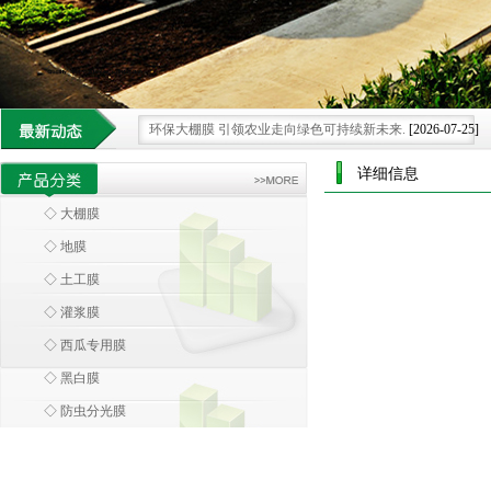
环保大棚膜 引领农业走向绿色可持续新未来.
[2026-07-25]
大棚膜 绿色革命下的农业可持续发展膜范
[2026-07-15]
详细信息
科技领航 大棚膜为农业发展注入创新膜力
[2026-06-28]
◇ 大棚膜
借科技之力 大棚膜重塑现代农业种植新格局.
[2026-06-08]
◇ 地膜
大棚膜 科技浪潮中农业设施的智慧蜕变
[2026-05-30]
◇ 土工膜
◇ 灌浆膜
◇ 西瓜专用膜
◇ 黑白膜
◇ 防虫分光膜