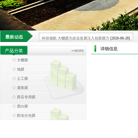
科技领航 大棚膜为农业发展注入创新膜力
[2026-06-28]
借科技之力 大棚膜重塑现代农业种植新格局.
[2026-06-08]
详细信息
大棚膜 科技浪潮中农业设施的智慧蜕变
[2026-05-30]
◇ 大棚膜
环保大棚膜 引领农业走向绿色可持续新未来.
[2026-07-25]
◇ 地膜
大棚膜 绿色革命下的农业可持续发展膜范
[2026-07-15]
◇ 土工膜
◇ 灌浆膜
◇ 西瓜专用膜
◇ 黑白膜
◇ 防虫分光膜