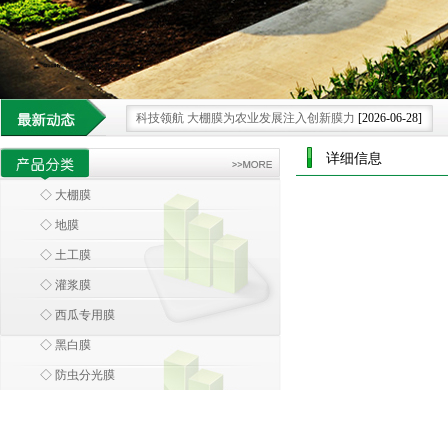
科技领航 大棚膜为农业发展注入创新膜力
[2026-06-28]
借科技之力 大棚膜重塑现代农业种植新格局.
[2026-06-08]
详细信息
大棚膜 科技浪潮中农业设施的智慧蜕变
[2026-05-30]
◇ 大棚膜
环保大棚膜 引领农业走向绿色可持续新未来.
[2026-07-25]
◇ 地膜
大棚膜 绿色革命下的农业可持续发展膜范
[2026-07-15]
◇ 土工膜
◇ 灌浆膜
◇ 西瓜专用膜
◇ 黑白膜
◇ 防虫分光膜