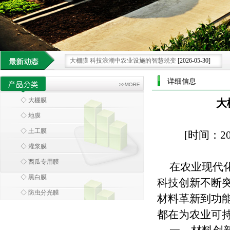
大棚膜 科技浪潮中农业设施的智慧蜕变
[2026-05-30]
环保大棚膜 引领农业走向绿色可持续新未来.
[2026-07-25]
详细信息
大棚膜 绿色革命下的农业可持续发展膜范
[2026-07-15]
◇ 大棚膜
大
科技领航 大棚膜为农业发展注入创新膜力
[2026-06-28]
◇ 地膜
借科技之力 大棚膜重塑现代农业种植新格局.
[2026-06-08]
◇ 土工膜
[时间：20
◇ 灌浆膜
◇ 西瓜专用膜
在农业现代
◇ 黑白膜
科技创新不断
◇ 防虫分光膜
材料革新到功
都在为农业可