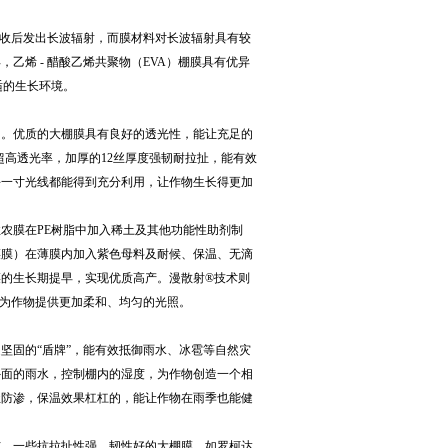
吸收后发出长波辐射，而膜材料对长波辐射具有较
乙烯 - 醋酸乙烯共聚物（EVA）棚膜具有优异
适的生长环境。
用。优质的大棚膜具有良好的透光性，能让充足的
超高透光率，加厚的12丝厚度强韧耐拉扯，能有效
每一寸光线都能得到充分利用，让作物生长得更加
农膜在PE树脂中加入稀土及其他功能性助剂制
菜膜）在薄膜内加入紫色母料及耐候、保温、无滴
的生长期提早，实现优质高产。漫散射®技术则
，为作物提供更加柔和、均匀的光照。
坚固的“盾牌”，能有效抵御雨水、冰雹等自然灾
外面的雨水，控制棚内的湿度，为作物创造一个相
尘防渗，保温效果杠杠的，能让作物在雨季也能健
伤。一些抗拉扯性强、韧性好的大棚膜，如罗柯达