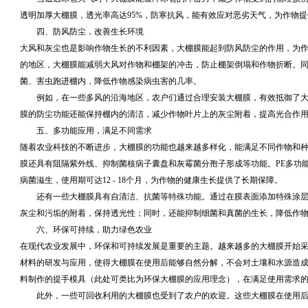
透明加厚大棚膜，透光率高达95%，防寒抗风，能有效应对恶劣天气，为作物
四、防风防尘，改善生长环境
大风和灰尘也是影响作物生长的不利因素，大棚膜能起到防风防尘的作用，为
的地区，大棚膜能减弱大风对作物和棚架的冲击，防止棚架倒塌和作物折断。
菌、害虫跑进棚内，降低作物感染病虫害的几率。
例如，在一些多风的沿海地区，农户们通过合理安装大棚膜，有效抵御了
膜的防尘功能还能保持棚内的清洁，减少作物叶片上的灰尘附着，提高光合作
五、多功能应用，满足不同需求
随着农业科技的不断进步，大棚膜的功能也越来越多样化，能满足不同作物和
膜还具有阻隔紫外线、抑制菌核病子囊盘和灰霉菌分孢子形成等功能。PE多功
病菌滋生，使用期可达12 - 18个月，为作物的健康生长提供了长期保障。
还有一些大棚膜具有自清洁、抗菌等特殊功能。通过在膜表面添加特殊涂
灰尘和污垢的附着，保持透光性；同时，还能抑制细菌和真菌的生长，降低作
六、环保可持续，助力绿色农业
在现代农业发展中，环保和可持续发展是重要的主题。越来越多的大棚膜开始
材料的研发与应用，使得大棚膜在使用后能够自然分解，不会对土壤和水源造成
料制作的提手模具（此处可类比为环保大棚膜的应用理念），在满足使用需求
此外，一些可回收利用的大棚膜也受到了农户的欢迎。这些大棚膜在使用