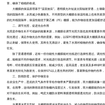
害，确保了稳稳的收成。
大棚膜的保温原理基于“温室效应”。透明膜允许短波太阳辐射穿透，土壤
强的阻隔作用，从而减少热量散失。不同类型的大棚膜在保温性能上也有所差异，
的红外线阻隔率，保温性能优于聚乙烯（PE）棚膜，能为作物创造更加温暖舒
二、调节光照，促进光合作用
光照是作物生长不可或缺的能量来源，大棚膜在调节光照方面也发挥着重要作
阳光透过，满足作物光合作用的需要。例如，以琛PO透明加厚蔬菜大棚膜具有
防止刺破，保障长久使用。其终生无滴设计，避免了水滴对植物的伤害，确保
壮实。
除了普通透明膜，还有一些功能性大棚膜能对光线进行选择性透过。调光性
成，能根据不同作物的需求，对光线进行筛选和调节。叶菜类专用紫光膜（韭
母料，经吹塑成膜后呈微蓝紫色，能减少强光，提高温度，使韭菜及多种绿叶菜
将直射光转化为散射光，在保持92%以上透光率的同时，显著降低作物灼伤率
三、防雨防雹，保护作物安全
在农业生产中，恶劣的天气条件常常给作物带来严重的损害，而大棚膜就像一道
害。在雨季，连绵的降雨容易导致棚内湿度过大，引发病害，而大棚膜能挡住
对干燥的生长环境。例如，鸣宏大棚防水塑料薄膜透明薄膜透光性好，防水防
康生长。
当遭遇冰雹天气时，大棚膜能缓冲冰雹的冲击力，减少作物受到的物理损