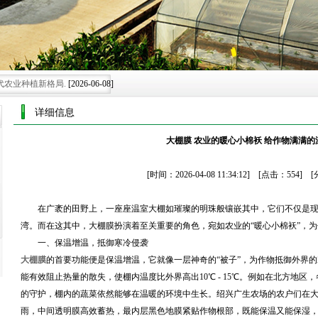
代农业种植新格局.
[2026-06-08]
施的智慧蜕变
[2026-05-30]
详细信息
绿色可持续新未来.
[2026-07-25]
大棚膜 农业的暖心小棉袄 给作物满满的
可持续发展膜范
[2026-07-15]
展注入创新膜力
[2026-06-28]
[时间：2026-04-08 11:34:12] [点击：554
在广袤的田野上，一座座温室大棚如璀璨的明珠般镶嵌其中，它们不仅是
湾。而在这其中，大棚膜扮演着至关重要的角色，宛如农业的“暖心小棉袄”，
一、保温增温，抵御寒冷侵袭
大棚膜
的首要功能便是保温增温，它就像一层神奇的“被子”，为作物抵御外界
能有效阻止热量的散失，使棚内温度比外界高出10℃ - 15℃。例如在北方地
的守护，棚内的蔬菜依然能够在温暖的环境中生长。绍兴广生农场的农户们在
雨，中间透明膜高效蓄热，最内层黑色地膜紧贴作物根部，既能保温又能保湿