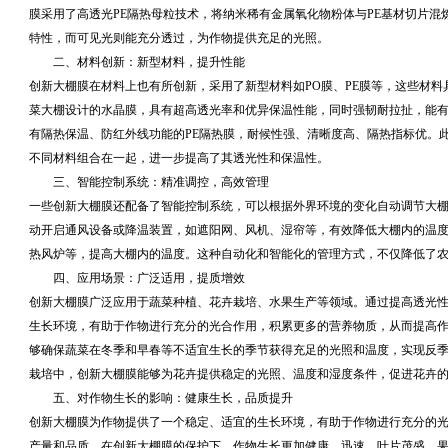
膜采用了高透光PE隔热母粒技术，将纳米稀有金属氧化物粉体与PE基材切片
特性，而可见光则能充分透过，为作物提供充足的光照。
二、材料创新：新型材料，提升性能
创新大棚膜在材料上也有所创新，采用了新型材料如PO膜、PE膜等，这些材料
菜大棚设计的水晶膜，具有超高透光率和优异保温性能，同时强韧耐拉扯，能有
有隔热保温、防红外线功能的PE隔热膜，耐候性强、清晰度高、隔热指标优。
不同材料组合在一起，进一步提高了其透光性和保温性。
三、智能控制系统：精准调控，高效管理
一些创新大棚膜还配备了智能控制系统，可以根据外界环境的变化自动调节大
动开启通风设备或降温装置，如遮阳网、风机、湿帘等，有效降低大棚内的温
热风炉等，提高大棚内的温度。这种自动化和智能化的管理方式，不仅降低了
四、应用场景：广泛适用，提质增效
创新大棚膜广泛应用于蔬菜种植、花卉栽培、水果生产等领域。通过提高透光
生长环境，有助于作物进行充分的光合作用，积累更多的营养物质，从而提高
够确保蔬菜在冬季和早春等不适宜生长的季节获得充足的光照和温度，实现反
栽培中，创新大棚膜能够为花卉提供稳定的光照、温度和湿度条件，促进花卉
五、对作物生长的影响：健康生长，品质提升
创新大棚膜为作物提供了一个稳定、适宜的生长环境，有助于作物进行充分的
产量和品质。在创新大棚膜的保护下，作物生长更加健康、迅速，叶片茂盛，