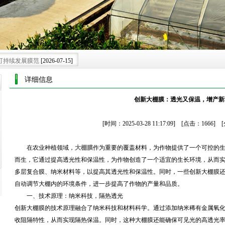
可持续发展膜范
[2026-07-15]
展注入创新膜力
[2026-06-28]
详细信息
代农业种植新格局.
[2026-06-08]
创新大棚膜：透光又保温，增产新
施的智慧蜕变
[2026-05-30]
绿色可持续新未来.
[2026-07-25]
[时间：2025-03-28 11:17:09] [点击：166
在农业种植领域，
大棚膜
作为重要的覆盖材料，为作物提供了一个可控的
而生，它通过提高透光性和保温性，为作物创造了一个适宜的生长环境，从而
多层复合膜、纳米材料等，以提高其透光性和保温性。同时，一些创新大棚膜
自动调节大棚内的环境条件，进一步提高了作物的产量和品质。
一、技术原理：纳米科技，隔热透光
创新大棚膜的技术原理融合了纳米科技和材料科学。通过添加纳米稀有金属氧
收阻隔特性，从而实现隔热保温。同时，这种大棚膜还能确保可见光的高透光