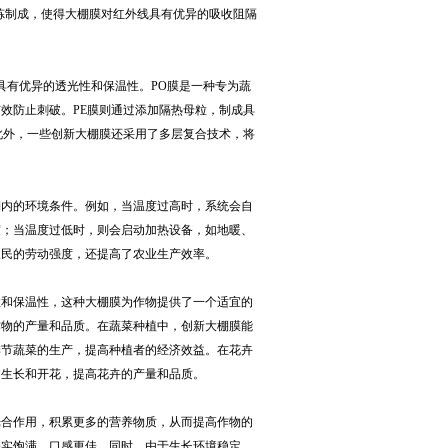
混炼制成，使得大棚膜对红外线具有优异的吸收阻隔
具有优异的透光性和保温性。PO膜是一种专为蔬
效防止刺破。PE膜则通过添加隔热母粒，制成具
此外，一些创新大棚膜还采用了多层复合技术，将
棚内的环境条件。例如，当温度过高时，系统会自
度；当温度过低时，则会启动加热设备，如地暖、
农民的劳动强度，还提高了农业生产效率。
性和保温性，这种大棚膜为作物提供了一个适宜的
作物的产量和品质。在蔬菜种植中，创新大棚膜能
季节蔬菜的生产，提高种植者的经济效益。在花卉
的生长和开花，提高花卉的产量和品质。
光合作用，积累更多的营养物质，从而提高作物的
果实饱满，口感更佳。同时，由于生长环境稳定，