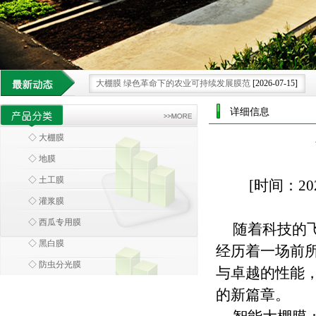
大棚膜 绿色革命下的农业可持续发展膜范
[2026-07-15]
科技领航 大棚膜为农业发展注入创新膜力
[2026-06-28]
详细信息
借科技之力 大棚膜重塑现代农业种植新格局.
[2026-06-08]
◇ 大棚膜
大棚膜 科技浪潮中农业设施的智慧蜕变
[2026-05-30]
◇ 地膜
环保大棚膜 引领农业走向绿色可持续新未来.
[2026-07-25]
◇ 土工膜
[时间：202
◇ 灌浆膜
◇ 西瓜专用膜
随着科技的
◇ 黑白膜
经历着一场前
◇ 防虫分光膜
与卓越的性能
的新篇章。